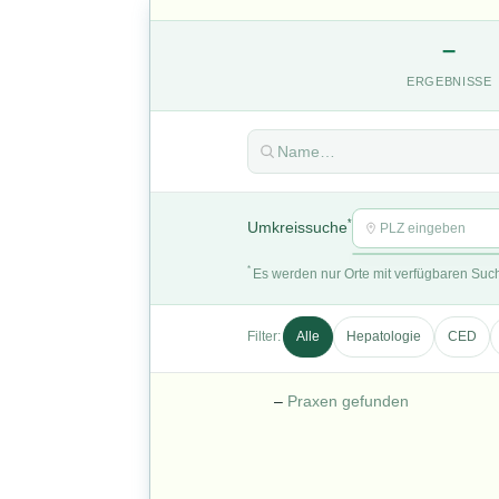
–
ERGEBNISSE
*
Umkreissuche
*
Es werden nur Orte mit verfügbaren Suc
Filter:
Alle
Hepatologie
CED
–
Praxen gefunden